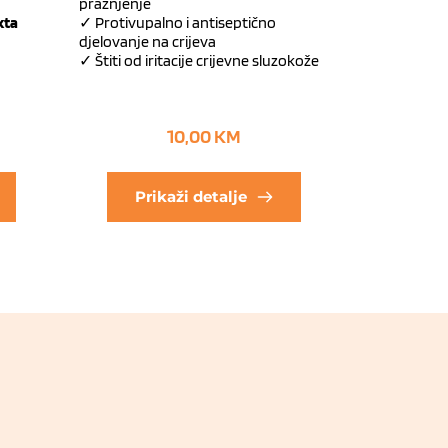
pražnjenje
kta
✓ Protivupalno i antiseptično
djelovanje na crijeva
✓ Štiti od iritacije crijevne sluzokože
10,00
KM
Prikaži detalje