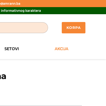
nfo@amrann.ba 
u informativnog karaktera
KORPA
SETOVI
AKCIJA
ma