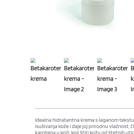
Idealna hidratantna krema s laganom tekstur
isušivanja kože i daje joj prirodnu vlažnost
karotena u koži, koji štiti kožu od štetnih uti