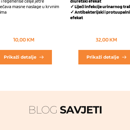
 i regeneriše ćelije jetre
diuretski efekat
ječava masne naslage u krvnim
✓ Liječi infekcije urinarnog tra
ima
✓ Antibakterijski i protuupalni
efekat
10,00
KM
32,00
KM
Prikaži detalje
Prikaži detalje
BLOG 
SAVJETI