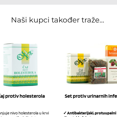
Naši kupci također traže... 
aj protiv holesterola
Set protiv urinarnih infe
juje nivo holesterola u krvi
✓ Antibakterijski, protuupalni 