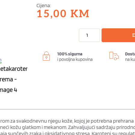
Cijena:
15,00
KM
D
100% sigurna
Dost
i povoljna kupovina
na k
om za svakodnevnu njegu kože, kojoj je potrebna prehrana i
, čineći kožu glatkom i mekanom. Zahvaljujući sadržaju priro
caja sunčevih zraka i oksidativnog stresa. Karoteni su regulato