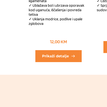
ligamenata
✓ Čisti
✓ Ublažava bol i ubrzava oporavak
✓ Spr
kod uganuća, iščašenja i povreda
sudov
tetiva
✓ Uklanja modrice, podlive i upale
zglobova
12,00
KM
Prikaži detalje