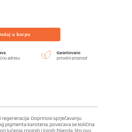
odaj u korpu
ava
Garantovano
ućnu adresu
prirodni proizvod 
 regeneracija. Doprinosi sprječavanju
dnog pigmenta karotena, povećava se količina
ri lučenja znojnih i lojnih žlijezda, što ovu