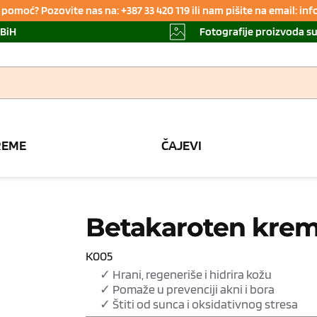
pomoć? Pozovite nas na: +387 33 420 119 ili nam pišite na email: i
 BiH
Fotografije proizvoda s
REME
ČAJEVI
Betakaroten kre
K005
✓ Hrani, regeneriše i hidrira kožu
✓ Pomaže u prevenciji akni i bora
✓ Štiti od sunca i oksidativnog stresa