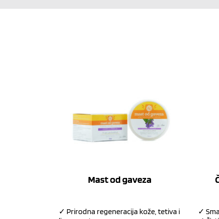
Mast od gaveza
Č
✓ Prirodna regeneracija kože, tetiva i
✓ Sman