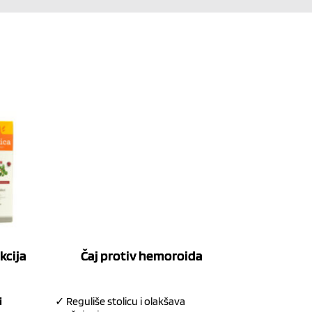
kcija
Čaj protiv hemoroida
i
✓ Reguliše stolicu i olakšava