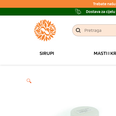
Trebate našu 
Dostava za cijelu
Pretraga
SIRUPI
MASTI I K
🔍