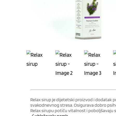
Relax sirup je dijetetski proizvod i dodatak 
svakodnevnog stresa. Osigurava dobro psihofi
Relax sirupu potiču vitalnost i poboljšavaju
🗸 ublažavaju nemir,