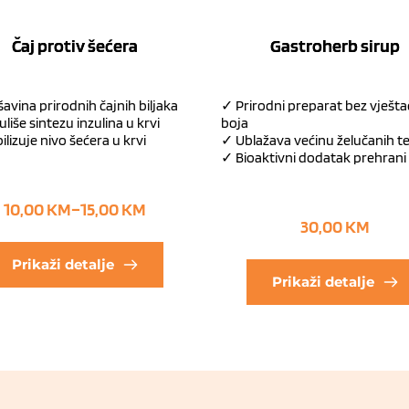
Čaj protiv šećera
Gastroherb sirup
avina prirodnih čajnih biljaka
✓ Prirodni preparat bez vješta
liše sintezu inzulina u krvi
boja
ilizuje nivo šećera u krvi
✓ Ublažava većinu želučanih 
✓ Bioaktivni dodatak prehrani
10,00
KM
–
15,00
KM
30,00
KM
Prikaži detalje
Prikaži detalje