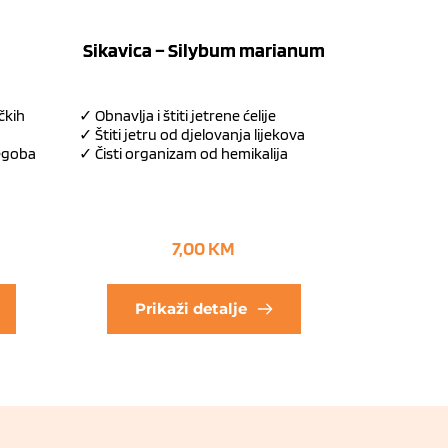
Sikavica – Silybum marianum
čkih
✓ Obnavlja i štiti jetrene ćelije
✓ Štiti jetru od djelovanja lijekova
tegoba
✓ Čisti organizam od hemikalija
7,00
KM
Prikaži detalje