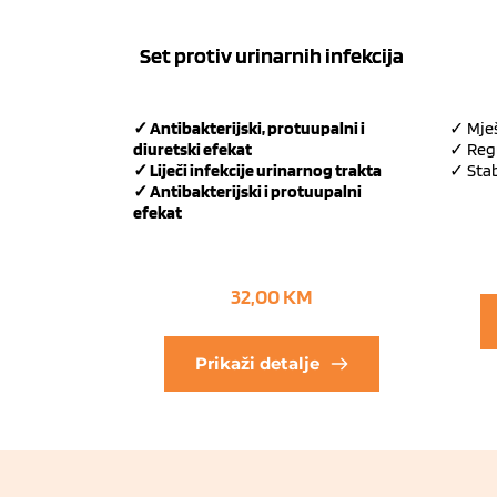
Set protiv urinarnih infekcija
✓ Antibakterijski, protuupalni i
✓ Mješ
diuretski efekat
✓ Regu
✓ Liječi infekcije urinarnog trakta
✓ Stab
✓ Antibakterijski i protuupalni
efekat
32,00
KM
Prikaži detalje