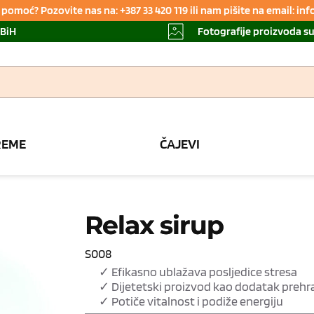
pomoć? Pozovite nas na: +387 33 420 119 ili nam pišite na email: i
 BiH
Fotografije proizvoda s
REME
ČAJEVI
Relax sirup
S008
✓ Efikasno ublažava posljedice stresa
✓ Dijetetski proizvod kao dodatak prehr
✓ Potiče vitalnost i podiže energiju