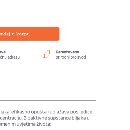
odaj u korpu
ava
Garantovano
ućnu adresu
prirodni proizvod 
tojaka, efikasno opušta i ublažava posljedice
centraciju. Bioaktivne supstance biljaka u
remenim uvjetima života;