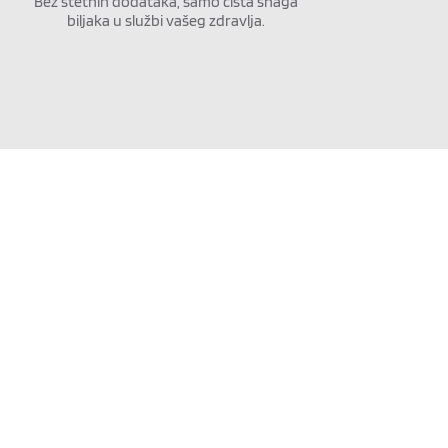
Bez štetnih dodataka, samo čista snaga
biljaka u službi vašeg zdravlja.