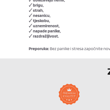
🗸 brigu,
🗸 strah,
🗸 nesanicu,
🗸 tjeskobu,
🗸 uznemirenost,
🗸 napade panike,
🗸 razdražljivost.
Preporuka:
Bez panike i stresa započnite novi