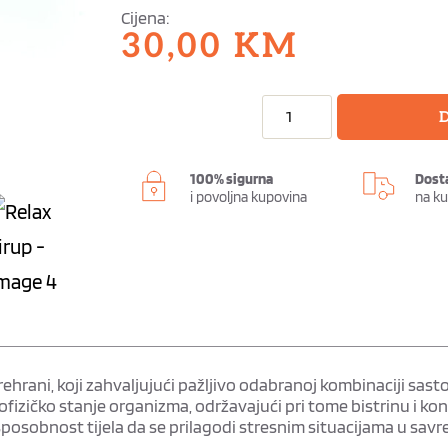
Cijena:
30,00
KM
D
100% sigurna
Dost
i povoljna kupovina
na k
prehrani, koji zahvaljujući pažljivo odabranoj kombinaciji sas
zičko stanje organizma, održavajući pri tome bistrinu i kon
 sposobnost tijela da se prilagodi stresnim situacijama u sav