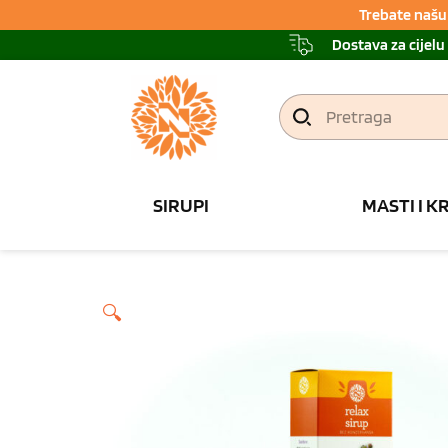
Trebate našu 
Dostava za cijelu
Pretraga
SIRUPI
MASTI I K
🔍