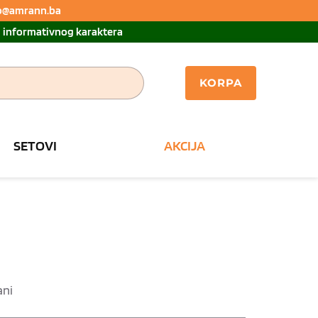
nfo@amrann.ba 
u informativnog karaktera
KORPA
SETOVI
AKCIJA
ani