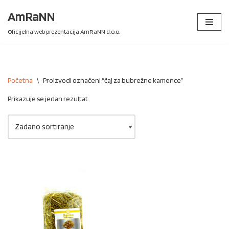
AmRaNN
Skip
Oficijelna web prezentacija AmRaNN d.o.o.
to
content
Početna
\
Proizvodi označeni “čaj za bubrežne kamence”
Prikazuje se jedan rezultat