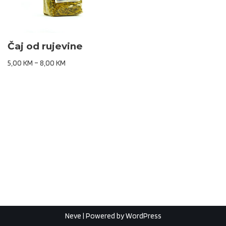
Čaj od rujevine
5,00
KM
–
8,00
KM
Neve
| Powered by
WordPress