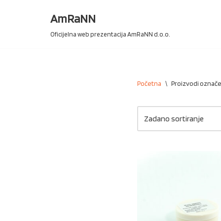
AmRaNN
Skip
Oficijelna web prezentacija AmRaNN d.o.o.
to
content
Početna
\
Proizvodi označen