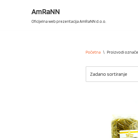
AmRaNN
Skip
Oficijelna web prezentacija AmRaNN d.o.o.
to
content
Početna
\
Proizvodi označen